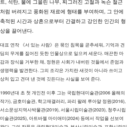
트, 석탄, 불에 그을린 나무, 찌그러진 고철과 녹슨 철근
처럼 버려지고 풍화된 재료에 형태를 부여하며, 그 안에
축적된 시간과 상흔으로부터 간결하고 강인한 인간의 형
상을 끌어낸다.
대표 연작 《서 있는 사람》은 묶인 침목을 곧추세워, 기억과 견
딤의 무게를 짊어진 듯한 인물상으로 일으켜 세운다. 매끈한 마
감과 장식을 거부한 채, 정현은 사회가 내버린 것들에서 존엄과
생명력을 발견한다. 그의 조각은 가치란 새것이 아니라 쓰이고
상처 입고 견뎌 낸 것에 깃든다는 사실을 보여 준다.
1990년대 초 첫 개인전 이후 그는 국립현대미술관(2006 올해의
작가), 금호미술관, 학고재갤러리, 파리 팔레 루아얄 정원(2016),
서소문성지역사박물관(2019), 서울시립미술관(2023), 청주시립
미술관(2025), 아트바젤 마이애미(2024) 등에서 작업을 선보여
왔다. 그의 작품은 국립현대미술관, 부산시립미술관, 포항시립미